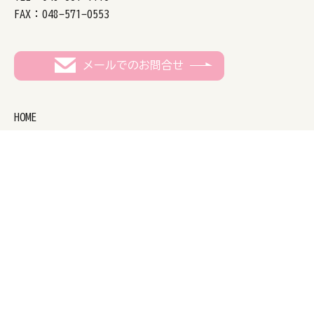
FAX：048-571-0553
メールでのお問合せ
HOME
施設概要
グループ施設の紹介
リハセンターはなみずき
岡部ぬくもりの里
サービス紹介
入所
ショートステイ
デイケア
リハビリテーション・訪問リハビリテーション